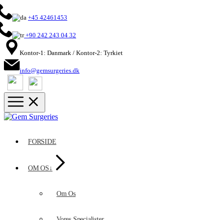
+45 42461453
+90 242 243 04 32
Kontor-1: Danmark / Kontor-2: Tyrkiet
info@gemsurgeries.dk
FORSIDE
OM OS↓
Om Os
Vores Specialister